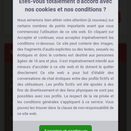
Êtes-vous totalement d'accord avec
nos cookies et nos conditions ?
Ajouter un commentaire
Nous aimerions bien attirer votre attention (à nouveau) sur
certains nombres de points importants avant que vous
commenciez l’utilisation de ce site web. En cliquant sur
Accepter et continuer, vous acceptez impérativement les
conditions ci-dessous. Ce site peut contenir des images,
des fragments d’audio explicites ou des textes, sexuels ou
Tags
érotiques et donc le contenu est destiné aux personnes
âgées de 18 ans et plus. Il est impérativement interdit aux
mineurs d’accéder à ce site web et ils doivent le quitter
Vous cherchez quelque chose de spécial? Quelqu'un
directement Ce site web a pour but d’établir des
d'autre cherche la même chose aussi!
Baisez à votre
conversations de chat érotiques entre des profils fictifs et
des utilisateurs. Les profils fictifs ont été ajoutés à des
façon:
fins de divertissement et des liens physiques ne sont pas
possibles avec ces profils. Le respect de la vie privée et
les conditions générales s'appliquent à ce service. Vous
Gros seins
284
pouvez les trouver dans la clause de non-responsabilité de
ce site web.
Blonde
277
Accepter et continuer