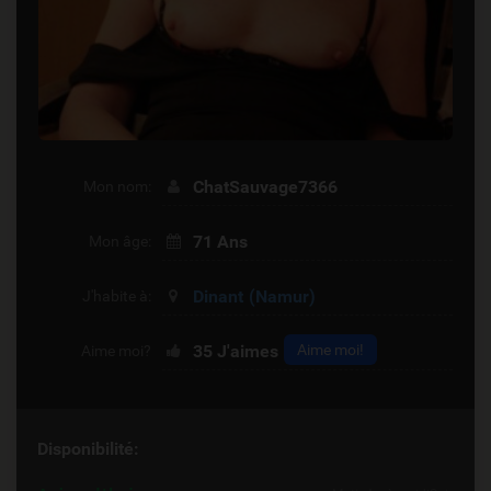
ChatSauvage7366
Mon nom:
71 Ans
Mon âge:
Dinant
(Namur)
J'habite à:
35
J'aimes
Aime moi!
Aime moi?
Disponibilité: