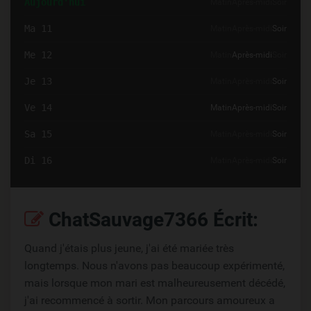
Aujourd'hui
Matin
Après-midi
Soir
Ma 11
Matin
Après-midi
Soir
Me 12
Matin
Après-midi
Soir
Je 13
Matin
Après-midi
Soir
Ve 14
Matin
Après-midi
Soir
Sa 15
Matin
Après-midi
Soir
Di 16
Matin
Après-midi
Soir
ChatSauvage7366 Écrit:
Quand j'étais plus jeune, j'ai été mariée très
longtemps. Nous n'avons pas beaucoup expérimenté,
mais lorsque mon mari est malheureusement décédé,
j'ai recommencé à sortir. Mon parcours amoureux a