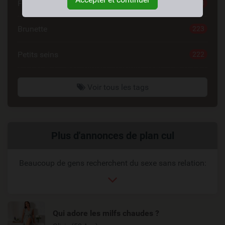
Fitgirl
258
Brunette
223
Petits seins
222
Voir tous les tags
Liens
Plus d'annonces de plan cul
reliés
Beaucoup de gens recherchent du sexe sans relation:
Qui adore les milfs chaudes ?