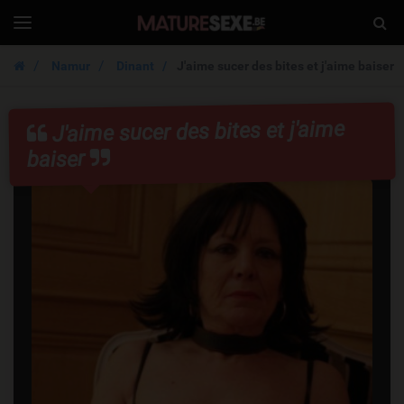
MatureSexe.be
Togg
Toggle
navigation
Sear
Namur
Dinant
J'aime sucer des bites et j'aime baiser
J'aime sucer des bites et j'aime
baiser