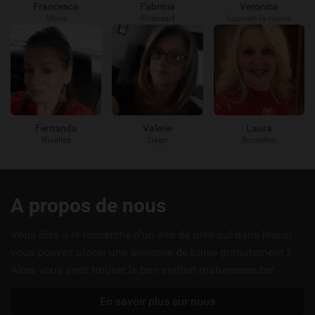
Francesca
Fabricia
Veronica
Mons
Rixensart
Louvain-la-neuve
Fernanda
Valerie
Laura
Nivelles
Liège
Bruxelles
Liens
A propos de nous
utiles
Vous êtes à la recherche d'un site de plan cul dans lequel
vous pouvez placer une annonce de baise gratuitement ?
Alors vous avez trouver le bon endroit maturesexe.be!
En savoir plus sur nous