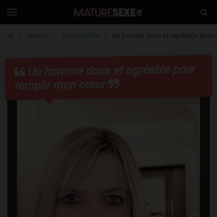
MatureSexe.be
Togg
Toggle
navigation
Sear
Namur
Sambreville
Un homme doux et agréable pour 
Un homme doux et agréable pour
remplir mon cœur