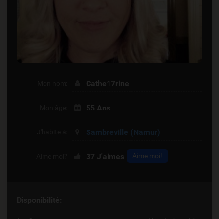
Cathe17rine
Mon nom:
55 Ans
Mon âge:
Sambreville
(Namur)
J'habite à:
37
J'aimes
Aime moi!
Aime moi?
Disponibilité: