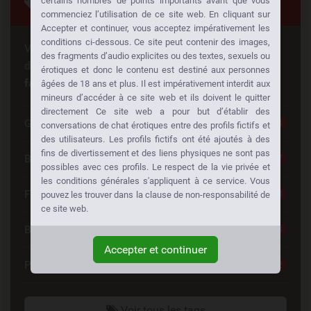
Tags
certains nombres de points importants avant que vous
commenciez l’utilisation de ce site web. En cliquant sur
Accepter et continuer, vous acceptez impérativement les
conditions ci-dessous. Ce site peut contenir des images,
Vous cherchez quelque chose de spécial? Quelqu'un
des fragments d’audio explicites ou des textes, sexuels ou
d'autre cherche la même chose aussi!
Baisez à votre
érotiques et donc le contenu est destiné aux personnes
façon:
âgées de 18 ans et plus. Il est impérativement interdit aux
mineurs d’accéder à ce site web et ils doivent le quitter
directement Ce site web a pour but d’établir des
Gros seins
284
conversations de chat érotiques entre des profils fictifs et
des utilisateurs. Les profils fictifs ont été ajoutés à des
fins de divertissement et des liens physiques ne sont pas
Blonde
277
possibles avec ces profils. Le respect de la vie privée et
les conditions générales s'appliquent à ce service. Vous
Fitgirl
258
pouvez les trouver dans la clause de non-responsabilité de
ce site web.
Brunette
223
Accepter et continuer
Petits seins
222
Voir tous les tags