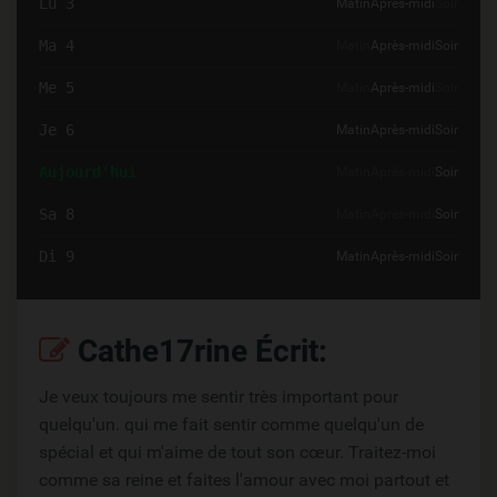
Lu 3
Matin
Après-midi
Soir
Ma 4
Matin
Après-midi
Soir
Me 5
Matin
Après-midi
Soir
Je 6
Matin
Après-midi
Soir
Aujourd'hui
Matin
Après-midi
Soir
Sa 8
Matin
Après-midi
Soir
Di 9
Matin
Après-midi
Soir
Cathe17rine Écrit:
Je veux toujours me sentir très important pour
quelqu'un. qui me fait sentir comme quelqu'un de
spécial et qui m'aime de tout son cœur. Traitez-moi
comme sa reine et faites l'amour avec moi partout et